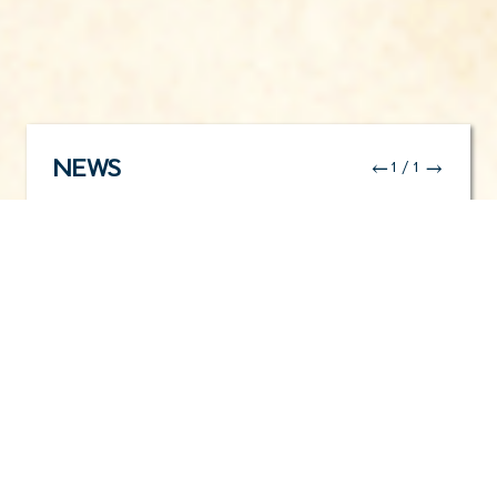
NEWS
←
→
1/1
LotsDotsって何の会社？
WHAT DOES
LOTSDOTS DO?